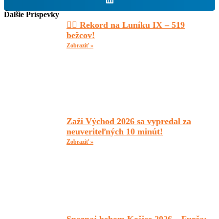
Ďalšie Príspevky
🏃‍♂️ Rekord na Luníku IX – 519
bežcov!
Zobraziť »
Zaži Východ 2026 sa vypredal za
neuveriteľných 10 minút!
Zobraziť »