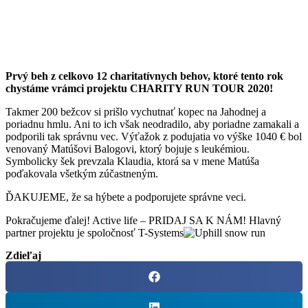
Prvý beh z celkovo 12 charitatívnych behov, ktoré tento rok
chystáme vrámci projektu CHARITY RUN TOUR 2020!
Takmer 200 bežcov si prišlo vychutnať kopec na Jahodnej a
poriadnu hmlu. Ani to ich však neodradilo, aby poriadne zamakali a
podporili tak správnu vec. Výťažok z podujatia vo výške 1040 € bol
venovaný Matúšovi Balogovi, ktorý bojuje s leukémiou.
Symbolicky šek prevzala Klaudia, ktorá sa v mene Matúša
poďakovala všetkým zúčastneným.
ĎAKUJEME, že sa hýbete a podporujete správne veci.
Pokračujeme ďalej! Active life – PRIDAJ SA K NÁM! Hlavný
partner projektu je spoločnosť T-Systems
Zdieľaj