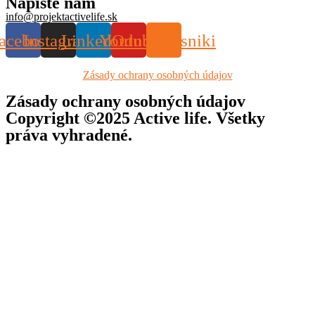
Napíšte nám
info@projektactivelife.sk
acebook
Instagram
Linkedin
Youtube
Odnoklassniki
Zásady ochrany osobných údajov
Zásady ochrany osobných údajov
Copyright ©2025 Active life. Všetky
práva vyhradené.