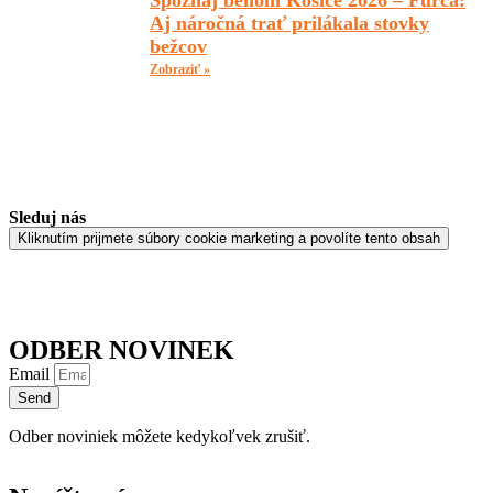
Spoznaj behom Košice 2026 – Furča:
Aj náročná trať prilákala stovky
bežcov
Zobraziť »
Sleduj nás
Kliknutím prijmete súbory cookie marketing a povolíte tento obsah
ODBER NOVINEK
Email
Send
Odber noviniek môžete kedykoľvek zrušiť.