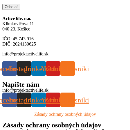
Odoslať
Active life, n.o.
Klimkovičova 11
040 23, Košice
IČO: 45 743 916
DIČ: 2024130625
info@projektactivelife.sk
acebook
Instagram
Linkedin
Youtube
Odnoklassniki
Napíšte nám
info@projektactivelife.sk
acebook
Instagram
Linkedin
Youtube
Odnoklassniki
Zásady ochrany osobných údajov
Zásady ochrany osobných údajov