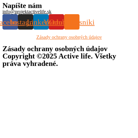
Napíšte nám
info@projektactivelife.sk
acebook
Instagram
Linkedin
Youtube
Odnoklassniki
Zásady ochrany osobných údajov
Zásady ochrany osobných údajov
Copyright ©2025 Active life. Všetky
práva vyhradené.