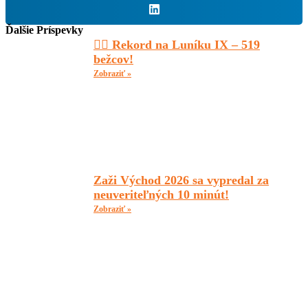
Ďalšie Príspevky
🏃‍♂️ Rekord na Luníku IX – 519
bežcov!
Zobraziť »
Zaži Východ 2026 sa vypredal za
neuveriteľných 10 minút!
Zobraziť »