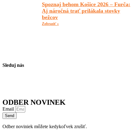
Spoznaj behom Košice 2026 – Furča:
Aj náročná trať prilákala stovky
bežcov
Zobraziť »
Sleduj nás
ODBER NOVINEK
Email
Send
Odber noviniek môžete kedykoľvek zrušiť.