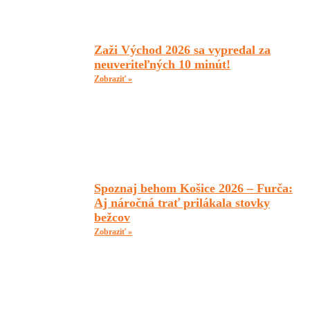
Zaži Východ 2026 sa vypredal za
neuveriteľných 10 minút!
Zobraziť »
Spoznaj behom Košice 2026 – Furča:
Aj náročná trať prilákala stovky
bežcov
Zobraziť »