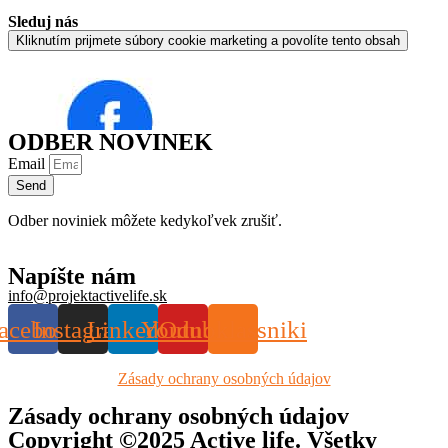
Sleduj nás
Kliknutím prijmete súbory cookie marketing a povolíte tento obsah
ODBER NOVINEK
Email
Send
Odber noviniek môžete kedykoľvek zrušiť.
Napíšte nám
info@projektactivelife.sk
acebook
Instagram
Linkedin
Youtube
Odnoklassniki
Zásady ochrany osobných údajov
Zásady ochrany osobných údajov
Copyright ©2025 Active life. Všetky