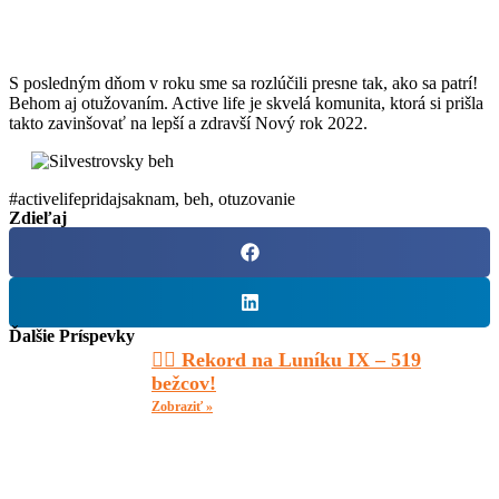
S posledným dňom v roku sme sa rozlúčili presne tak, ako sa patrí!
Behom aj otužovaním. Active life je skvelá komunita, ktorá si prišla
takto zavinšovať na lepší a zdravší Nový rok 2022.
#activelifepridajsaknam
,
beh
,
otuzovanie
Zdieľaj
Ďalšie Príspevky
🏃‍♂️ Rekord na Luníku IX – 519
bežcov!
Zobraziť »