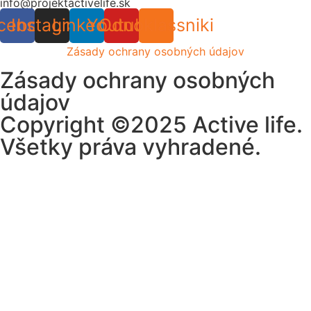
info@projektactivelife.sk
cebook
Instagram
Linkedin
Youtube
Odnoklassniki
Zásady ochrany osobných údajov
Zásady ochrany osobných
údajov
Copyright ©2025 Active life.
Všetky práva vyhradené.