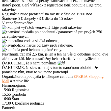
deň. Môžete sa tešiť na pekný štartovací balíček, ale hlavne na
dobrý pocit. Celý výťažok z registrácie totiž poputuje Lige proti
rakovine.
Registrácia bude prebiehať na mieste v čase od 15:00 hod.
Štartovné 5 € dospelý / 3 € dieťa do 15 rokov
V cene štartovného:
komplet výťažok venovaný Lige proti rakovine,
pamätná medaila po dobehnutí / garantovaná pre prvých 250
zaregistrovaných,
minerálna voda a sladká odmena,
symbolický narcis od Ligy proti rakovine,
tombola pred behom o pekné ceny.
Navrhnutá trať má 2,5 km, je len a len na vás či odbehne jedno, dve
alebo viac kôl. Ide o nesúťažný beh s charitatívnou myšlienkou.
ĎAKUJEME, že s nami pomáhate!
ĎAKUJEME, že ste s nami aj v tomto náročnom období a že
pomáhate tým, ktorí to skutočne potrebujú.
Organizátorom podujatia je nákupné centrum
EPERIA Shopping
Mall
a Active life.
Harmonogram:
15:00 Registrácia
15:55 Tombola
16:00 Štart
17:30 Ukončenie podujatia
Partneri: