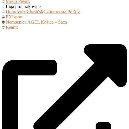
#
Mesto Prešov
# Liga proti rakovine
#
Dobrovoľný hasičský zbor mesta Prešov
#
EXIsport
#
Nemocnica AGEL Košice – Šaca
#
Realfit