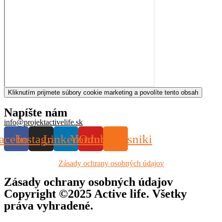
Kliknutím prijmete súbory cookie marketing a povolíte tento obsah
Napíšte nám
info@projektactivelife.sk
acebook
Instagram
Linkedin
Youtube
Odnoklassniki
Zásady ochrany osobných údajov
Zásady ochrany osobných údajov
Copyright ©2025 Active life. Všetky
práva vyhradené.