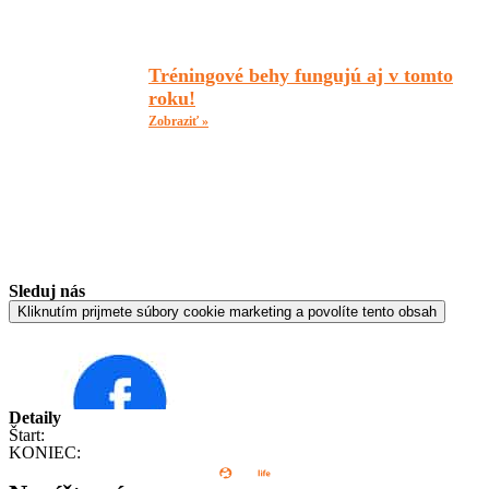
Tréningové behy fungujú aj v tomto
roku!
Zobraziť »
Sleduj nás
Kliknutím prijmete súbory cookie marketing a povolíte tento obsah
Detaily
Štart:
KONIEC: