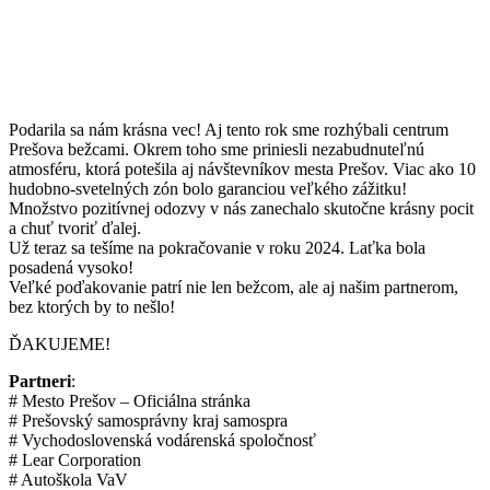
Podarila sa nám krásna vec! Aj tento rok sme rozhýbali centrum
Prešova bežcami. Okrem toho sme priniesli nezabudnuteľnú
atmosféru, ktorá potešila aj návštevníkov mesta Prešov. Viac ako 10
hudobno-svetelných zón bolo garanciou veľkého zážitku!
Množstvo pozitívnej odozvy v nás zanechalo skutočne krásny pocit
a chuť tvoriť ďalej.
Už teraz sa tešíme na pokračovanie v roku 2024. Laťka bola
posadená vysoko!
Veľké poďakovanie patrí nie len bežcom, ale aj našim partnerom,
bez ktorých by to nešlo!
ĎAKUJEME!
Partneri
:
# Mesto Prešov – Oficiálna stránka
# Prešovský samosprávny kraj samospra
# Vychodoslovenská vodárenská spoločnosť
# Lear Corporation
# Autoškola VaV