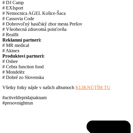
# DJ Camp
# EXIsport
# Nemocnica AGEL Košice-Šaca
# Cassovia Code
# Dobrovoľný hasičský zbor mesta Prešov
# Všeobecná zdravotná poisťovňa
# Realfit
Reklamní partneri:
# MR medical
# Akinex
Produktoví partneri:
# Oshee
# Cebra function food
# Mondelēz
# Dobré zo Slovenska
Všetky fotky nájde v našich albumoch
KLIKNÚTÍM TU
#activelifepridajsaknam
#presovnightrun