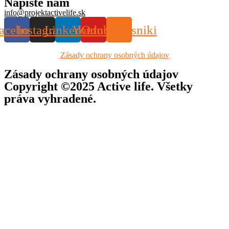
Napíšte nám
info@projektactivelife.sk
acebook
Instagram
Linkedin
Youtube
Odnoklassniki
Zásady ochrany osobných údajov
Zásady ochrany osobných údajov
Copyright ©2025 Active life. Všetky
práva vyhradené.