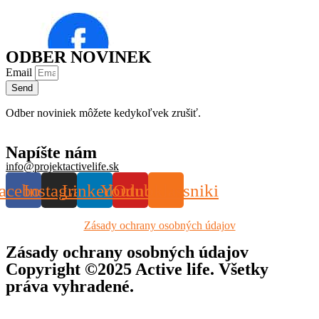
ODBER NOVINEK
Email
Send
Odber noviniek môžete kedykoľvek zrušiť.
Napíšte nám
info@projektactivelife.sk
acebook
Instagram
Linkedin
Youtube
Odnoklassniki
Zásady ochrany osobných údajov
Zásady ochrany osobných údajov
Copyright ©2025 Active life. Všetky
práva vyhradené.