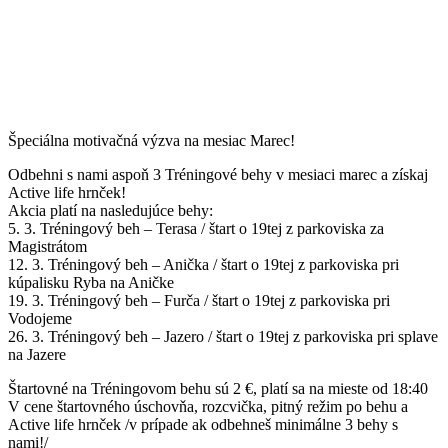
Špeciálna motivačná výzva na mesiac Marec!
Odbehni s nami aspoň 3 Tréningové behy v mesiaci marec a získaj
Active life hrnček!
Akcia platí na nasledujúce behy:
5. 3. Tréningový beh – Terasa / štart o 19tej z parkoviska za
Magistrátom
12. 3. Tréningový beh – Anička / štart o 19tej z parkoviska pri
kúpalisku Ryba na Aničke
19. 3. Tréningový beh – Furča / štart o 19tej z parkoviska pri
Vodojeme
26. 3. Tréningový beh – Jazero / štart o 19tej z parkoviska pri splave
na Jazere
Štartovné na Tréningovom behu sú 2 €, platí sa na mieste od 18:40
V cene štartovného úschovňa, rozcvička, pitný režim po behu a
Active life hrnček /v prípade ak odbehneš minimálne 3 behy s
nami!/