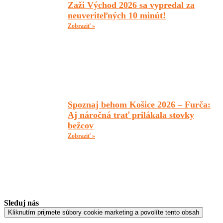
Zaži Východ 2026 sa vypredal za
neuveriteľných 10 minút!
Zobraziť »
Spoznaj behom Košice 2026 – Furča:
Aj náročná trať prilákala stovky
bežcov
Zobraziť »
Sleduj nás
Kliknutím prijmete súbory cookie marketing a povolíte tento obsah