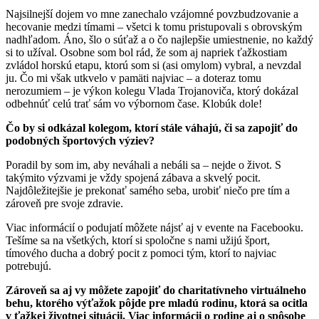
Najsilnejší dojem vo mne zanechalo vzájomné povzbudzovanie a
hecovanie medzi tímami – všetci k tomu pristupovali s obrovským
nadhľadom. Áno, šlo o súťaž a o čo najlepšie umiestnenie, no každý
si to užíval. Osobne som bol rád, že som aj napriek ťažkostiam
zvládol horskú etapu, ktorú som si (asi omylom) vybral, a nevzdal
ju. Čo mi však utkvelo v pamäti najviac – a doteraz tomu
nerozumiem – je výkon kolegu Vlada Trojanoviča, ktorý dokázal
odbehnúť celú trať sám vo výbornom čase. Klobúk dole!
Čo by si odkázal kolegom, ktorí stále váhajú, či sa zapojiť do
podobných športových výziev?
Poradil by som im, aby neváhali a nebáli sa – nejde o život. S
takýmito výzvami je vždy spojená zábava a skvelý pocit.
Najdôležitejšie je prekonať samého seba, urobiť niečo pre tím a
zároveň pre svoje zdravie.
Viac informácií o podujatí môžete nájsť aj v evente na Facebooku.
Tešíme sa na všetkých, ktorí si spoločne s nami užijú šport,
tímového ducha a dobrý pocit z pomoci tým, ktorí to najviac
potrebujú.
Zároveň sa aj vy môžete zapojiť do charitatívneho virtuálneho
behu, ktorého výťažok pôjde pre mladú rodinu, ktorá sa ocitla
v ťažkej životnej situácii. Viac informácii o rodine aj o spôsobe