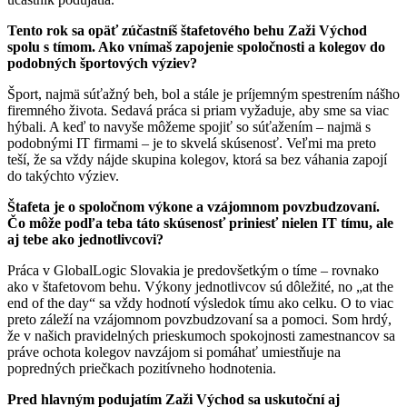
Tento rok sa opäť zúčastníš štafetového behu Zaži Východ
spolu s tímom. Ako vnímaš zapojenie spoločnosti a kolegov do
podobných športových výziev?
Šport, najmä súťažný beh, bol a stále je príjemným spestrením nášho
firemného života. Sedavá práca si priam vyžaduje, aby sme sa viac
hýbali. A keď to navyše môžeme spojiť so súťažením – najmä s
podobnými IT firmami – je to skvelá skúsenosť. Veľmi ma preto
teší, že sa vždy nájde skupina kolegov, ktorá sa bez váhania zapojí
do takýchto výziev.
Štafeta je o spoločnom výkone a vzájomnom povzbudzovaní.
Čo môže podľa teba táto skúsenosť priniesť nielen IT tímu, ale
aj tebe ako jednotlivcovi?
Práca v GlobalLogic Slovakia je predovšetkým o tíme – rovnako
ako v štafetovom behu. Výkony jednotlivcov sú dôležité, no „at the
end of the day“ sa vždy hodnotí výsledok tímu ako celku. O to viac
preto záleží na vzájomnom povzbudzovaní sa a pomoci. Som hrdý,
že v našich pravidelných prieskumoch spokojnosti zamestnancov sa
práve ochota kolegov navzájom si pomáhať umiestňuje na
popredných priečkach pozitívneho hodnotenia.
Pred hlavným podujatím Zaži Východ sa uskutoční aj