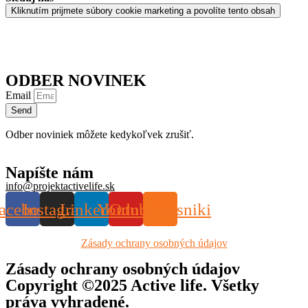
Kliknutím prijmete súbory cookie marketing a povolíte tento obsah
ODBER NOVINEK
Email
Send
Odber noviniek môžete kedykoľvek zrušiť.
Napíšte nám
info@projektactivelife.sk
acebook
Instagram
Linkedin
Youtube
Odnoklassniki
Zásady ochrany osobných údajov
Zásady ochrany osobných údajov
Copyright ©2025 Active life. Všetky
práva vyhradené.