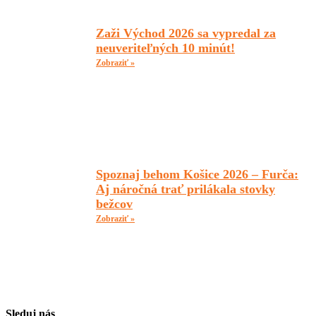
Zaži Východ 2026 sa vypredal za
neuveriteľných 10 minút!
Zobraziť »
Spoznaj behom Košice 2026 – Furča:
Aj náročná trať prilákala stovky
bežcov
Zobraziť »
Sleduj nás