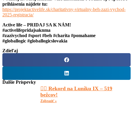
prihlásenia nájdete tu:
https://projektactivelife.sk/charitativny-virtualny-beh-zazi-vychod-
2025-registracia/
Active life
– PRIDAJ SA K NÁM!
#activelifepridajsaknma
#zazivychod
#sport
#beh
#charita
#pomahame
#globallogic
#globallogicslovakia
Zdieľaj
Ďalšie Príspevky
🏃‍♂️ Rekord na Luníku IX – 519
bežcov!
Zobraziť »