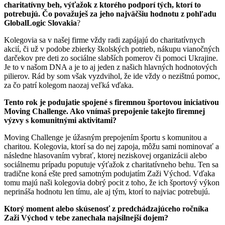
charitatívny beh, výťažok z ktorého podporí tých, ktorí to
potrebujú. Čo považuješ za jeho najväčšiu hodnotu z pohľadu
GlobalLogic Slovakia
?
Kolegovia sa v našej firme vždy radi zapájajú do charitatívnych
akcií, či už v podobe zbierky školských potrieb, nákupu vianočných
darčekov pre deti zo sociálne slabších pomerov či pomoci Ukrajine.
Je to v našom DNA a je to aj jeden z našich hlavných hodnotových
pilierov. Rád by som však vyzdvihol, že ide vždy o nezištnú pomoc,
za čo patrí kolegom naozaj veľká vďaka.
Tento rok je podujatie spojené s firemnou športovou iniciatívou
Moving Challenge. Ako vnímaš prepojenie takejto firemnej
výzvy s komunitnými aktivitami?
Moving Challenge je úžasným prepojením športu s komunitou a
charitou. Kolegovia, ktorí sa do nej zapoja, môžu sami nominovať a
následne hlasovaním vybrať, ktorej neziskovej organizácii alebo
sociálnemu prípadu poputuje výťažok z charitatívneho behu. Ten sa
tradične koná ešte pred samotným podujatím Zaži Východ. Vďaka
tomu majú naši kolegovia dobrý pocit z toho, že ich športový výkon
neprináša hodnotu len tímu, ale aj tým, ktorí to najviac potrebujú.
Ktorý moment alebo skúsenosť z predchádzajúceho ročníka
Zaži Východ v tebe zanechala najsilnejší dojem?