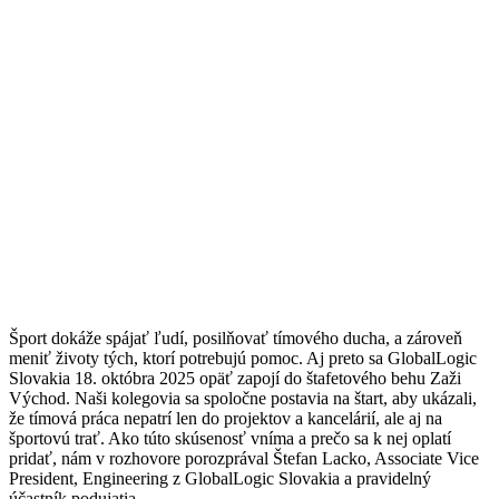
Šport dokáže spájať ľudí, posilňovať tímového ducha, a zároveň
meniť životy tých, ktorí potrebujú pomoc. Aj preto sa
GlobalLogic
Slovakia
18. októbra 2025 opäť zapojí do štafetového behu Zaži
Východ. Naši kolegovia sa spoločne postavia na štart, aby ukázali,
že tímová práca nepatrí len do projektov a kancelárií, ale aj na
športovú trať. Ako túto skúsenosť vníma a prečo sa k nej oplatí
pridať, nám v rozhovore porozprával Štefan Lacko, Associate Vice
President, Engineering z GlobalLogic Slovakia a pravidelný
účastník podujatia.