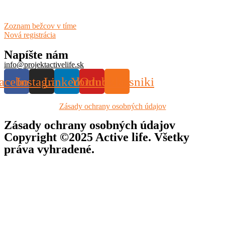
Zoznam bežcov v tíme
Nová registrácia
Napíšte nám
info@projektactivelife.sk
acebook
Instagram
Linkedin
Youtube
Odnoklassniki
Zásady ochrany osobných údajov
Zásady ochrany osobných údajov
Copyright ©2025 Active life. Všetky
práva vyhradené.