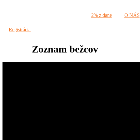
Preskočiť
na
2% z dane
O NÁS
obsah
Registrácia
Zoznam bežcov