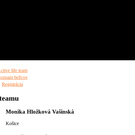
ctive life team​​
oznam bežcov​​
Registrácia​
 teamu
Monika Hložková Vašinská
Košice