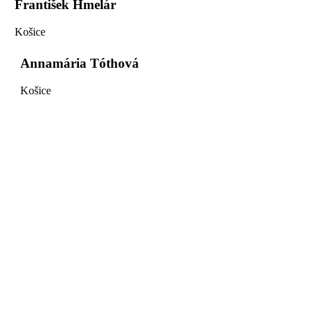
František Hmelár
Košice
Annamária Tóthová
Košice