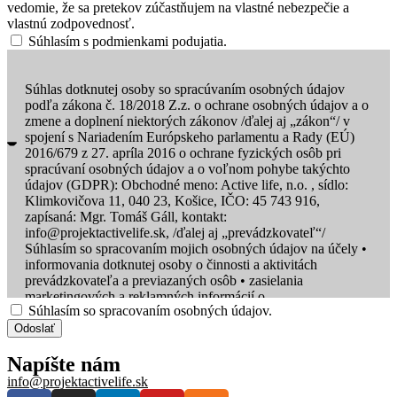
vedomie, že sa pretekov zúčastňujem na vlastné nebezpečie a
vlastnú zodpovednosť.
Súhlasím s podmienkami podujatia.
Súhlas dotknutej osoby so spracúvaním osobných údajov
podľa zákona č. 18/2018 Z.z. o ochrane osobných údajov a o
zmene a doplnení niektorých zákonov /ďalej aj „zákon“/ v
spojení s Nariadením Európskeho parlamentu a Rady (EÚ)
2016/679 z 27. apríla 2016 o ochrane fyzických osôb pri
spracúvaní osobných údajov a o voľnom pohybe takýchto
údajov (GDPR): Obchodné meno: Active life, n.o. , sídlo:
Klimkovičova 11, 040 23, Košice, IČO: 45 743 916,
zapísaná: Mgr. Tomáš Gáll, kontakt:
info@projektactivelife.sk, /ďalej aj „prevádzkovateľ“/
Súhlasím so spracovaním mojich osobných údajov na účely •
informovania dotknutej osoby o činnosti a aktivitách
prevádzkovateľa a previazaných osôb • zasielania
marketingových a reklamných informácií o
Súhlasím so spracovaním osobných údajov.
prevádzkovateľovi a previazaných osobách • zasielania
ponúk tovarov a služieb prevádzkovateľa a previazaných
Odoslať
osôb • vedenia databázy bežcov a iných športovcov, ich počtu
Napíšte nám
ako aj výkonov a hodnotiaceho systému bežcov ako aj Active
life teamu • vyhotovovania obrazového a/alebo obrazovo-
info@projektactivelife.sk
zvukového záznamu počas akcií a činností organizovaných