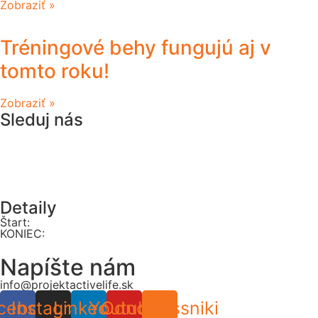
Zobraziť »
Tréningové behy fungujú aj v
tomto roku!
Zobraziť »
Sleduj nás
Detaily
Štart:
KONIEC:
Napíšte nám
info@projektactivelife.sk
cebook
Instagram
Linkedin
Youtube
Odnoklassniki